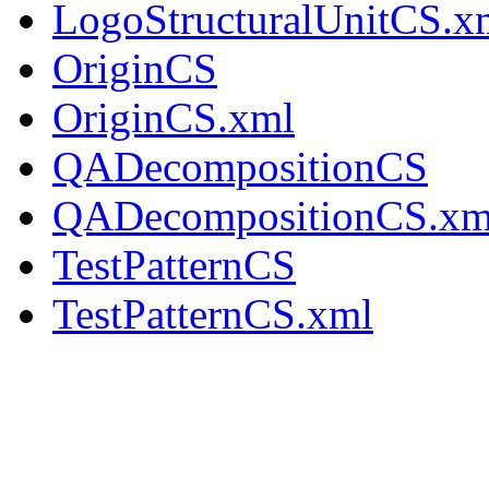
LogoStructuralUnitCS.x
OriginCS
OriginCS.xml
QADecompositionCS
QADecompositionCS.xm
TestPatternCS
TestPatternCS.xml