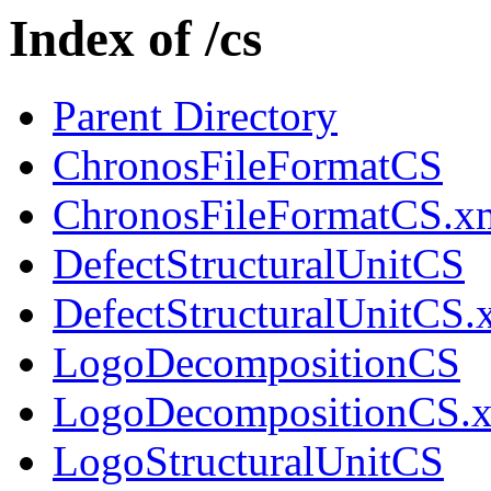
Index of /cs
Parent Directory
ChronosFileFormatCS
ChronosFileFormatCS.x
DefectStructuralUnitCS
DefectStructuralUnitCS.
LogoDecompositionCS
LogoDecompositionCS.
LogoStructuralUnitCS